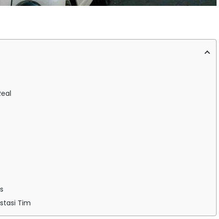
Real
s
stasi Tim