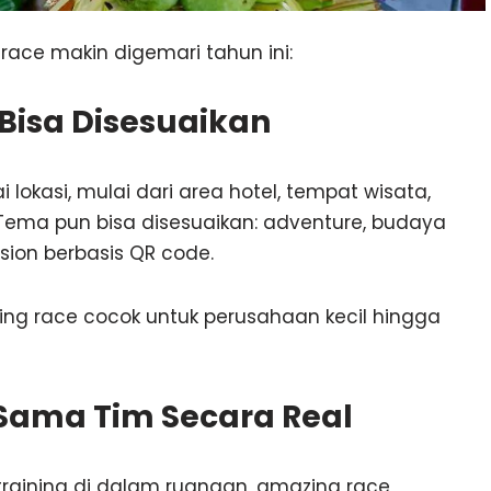
ace makin digemari tahun ini:
 Bisa Disesuaikan
lokasi, mulai dari area hotel, tempat wisata,
Tema pun bisa disesuaikan: adventure, budaya
ssion berbasis QR code.
azing race cocok untuk perusahaan kecil hingga
 Sama Tim Secara Real
raining di dalam ruangan, amazing race