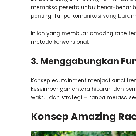
memaksa peserta untuk benar-benar be
penting. Tanpa komunikasi yang baik, mu
Inilah yang membuat amazing race team
metode konvensional.
3. Menggabungkan Fun
Konsep edutainment menjadi kunci tr
keseimbangan antara hiburan dan pemb
waktu, dan strategi — tanpa merasa sed
Konsep Amazing Race