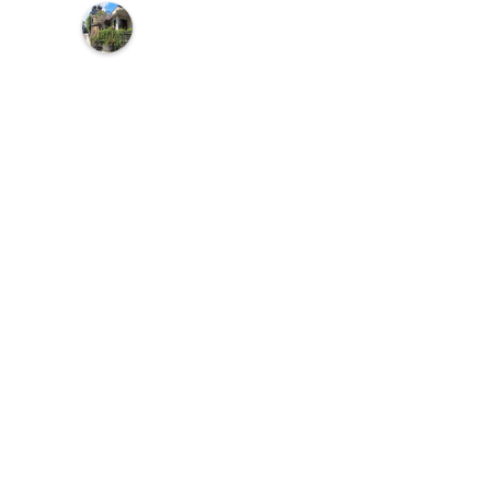
P
a
k
e
t
O
u
t
i
n
g
B
a
l
i
5.0
B