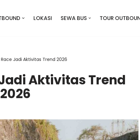
TBOUND
LOKASI
SEWA BUS
TOUR OUTBOU
Race Jadi Aktivitas Trend 2026
adi Aktivitas Trend
2026