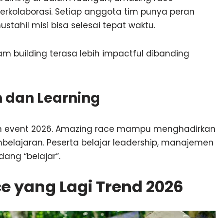
rkolaborasi. Setiap anggota tim punya peran
stahil misi bisa selesai tepat waktu.
 building terasa lebih impactful dibanding
 dan Learning
en event 2026. Amazing race mampu menghadirkan
elajaran. Peserta belajar leadership, manajemen
ang “belajar”.
 yang Lagi Trend 2026