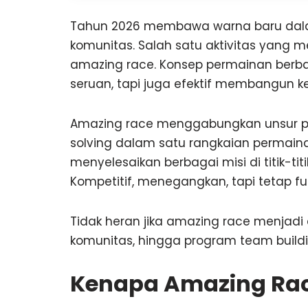
Tahun 2026 membawa warna baru dala
komunitas. Salah satu aktivitas yang m
amazing race. Konsep permainan berba
seruan, tapi juga efektif membangun 
Amazing race menggabungkan unsur pet
solving dalam satu rangkaian permain
menyelesaikan berbagai misi di titik-ti
Kompetitif, menegangkan, tapi tetap fu
Tidak heran jika amazing race menjadi a
komunitas, hingga program team buildi
Kenapa Amazing Rac