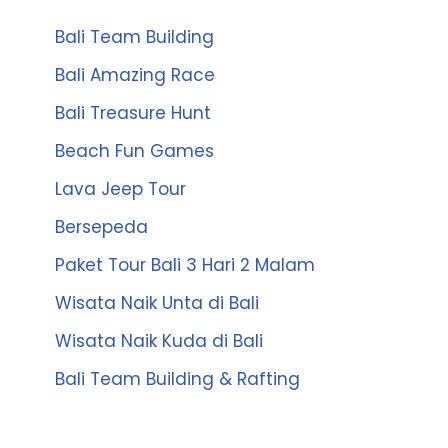
Bali Team Building
Bali Amazing Race
Bali Treasure Hunt
Beach Fun Games
Lava Jeep Tour
Bersepeda
Paket Tour Bali 3 Hari 2 Malam
Wisata Naik Unta di Bali
Wisata Naik Kuda di Bali
Bali Team Building & Rafting