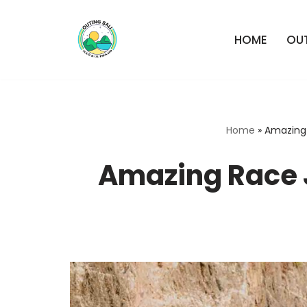
Skip
HOME
OU
to
content
Home
»
Amazing 
Amazing Race J