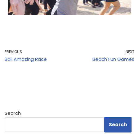
PREVIOUS
NEXT
Bali Amazing Race
Beach Fun Games
Search
Search