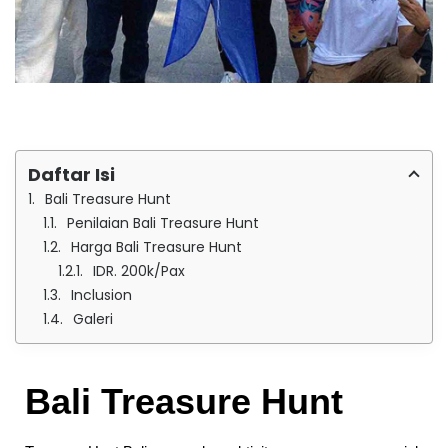
Daftar Isi
Bali Treasure Hunt
Penilaian Bali Treasure Hunt
Harga Bali Treasure Hunt
IDR. 200k/Pax
Inclusion
Galeri
Bali Treasure Hunt