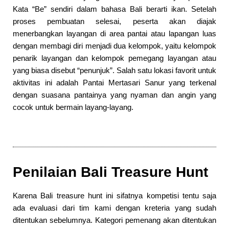
Kata “Be” sendiri dalam bahasa Bali berarti ikan. Setelah
proses pembuatan selesai, peserta akan diajak
menerbangkan layangan di area pantai atau lapangan luas
dengan membagi diri menjadi dua kelompok, yaitu kelompok
penarik layangan dan kelompok pemegang layangan atau
yang biasa disebut “penunjuk”. Salah satu lokasi favorit untuk
aktivitas ini adalah Pantai Mertasari Sanur yang terkenal
dengan suasana pantainya yang nyaman dan angin yang
cocok untuk bermain layang-layang.
Penilaian Bali Treasure Hunt
Karena Bali treasure hunt ini sifatnya kompetisi tentu saja
ada evaluasi dari tim kami dengan kreteria yang sudah
ditentukan sebelumnya. Kategori pemenang akan ditentukan