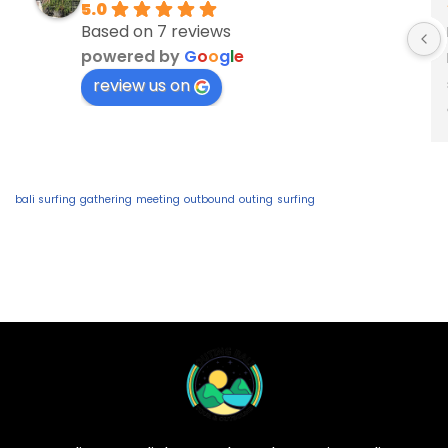
5.0
Based on 7 reviews
powered by
G
o
o
g
l
e
review us on
bali surfing
gathering
meeting
outbound
outing
surfing