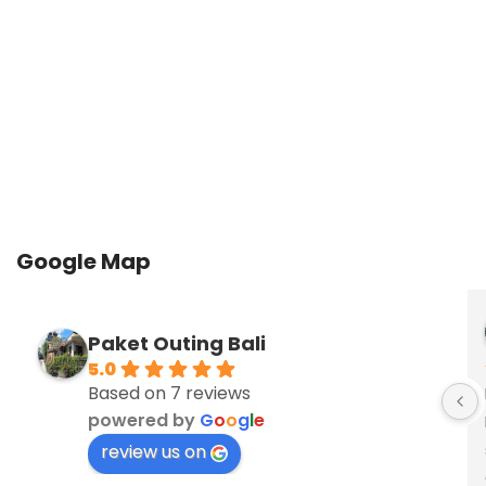
Google Map
Paket Outing Bali
5.0
Based on 7 reviews
powered by
G
o
o
g
l
e
review us on