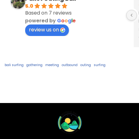
5.0
Based on 7 reviews
powered by
G
o
o
g
l
e
review us on
bali surfing
gathering
meeting
outbound
outing
surfing